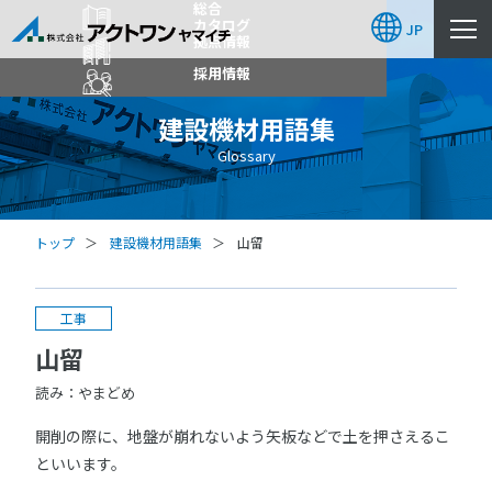
総合
カタログ
JP
拠点情報
採用情報
建設機材用語集
Glossary
トップ
建設機材用語集
山留
工事
山留
読み：やまどめ
開削の際に、地盤が崩れないよう矢板などで土を押さえるこ
といいます。