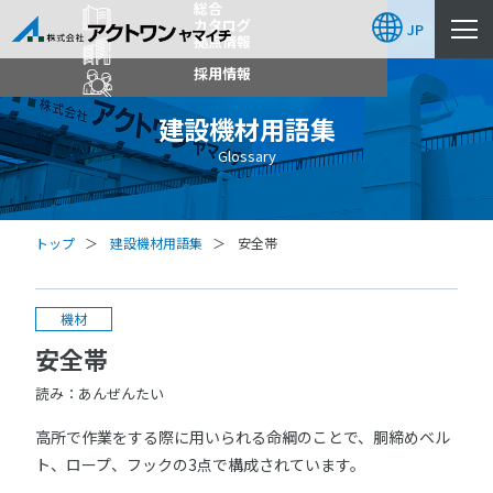
総合
カタログ
JP
拠点情報
採用情報
建設機材用語集
Glossary
トップ
建設機材用語集
安全帯
機材
安全帯
読み：あんぜんたい
高所で作業をする際に用いられる命綱のことで、胴締めベル
ト、ロープ、フックの3点で構成されています。