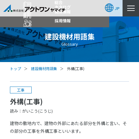
総合
カタログ
JP
拠点情報
採用情報
建設機材用語集
Glossary
トップ
建設機材用語集
外構(工事)
工事
外構(工事)
読み：がいこう(こうじ)
建物の敷地内で、建物の外部にあたる部分を外構と言い、そ
の部分の工事を外構工事といいます。