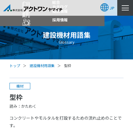
総合
カタログ
JP
拠点情報
採用情報
建設機材用語集
Glossary
トップ
建設機材用語集
型枠
機材
型枠
読み：かたわく
コンクリートやモルタルを打設するための流れ止めのことで
す。