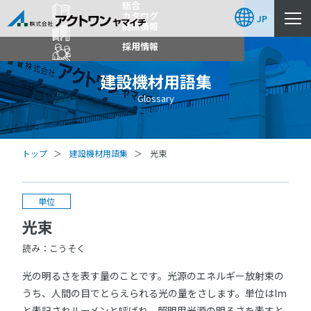
総合
カタログ
JP
拠点情報
採用情報
建設機材用語集
Glossary
トップ
建設機材用語集
光束
単位
光束
読み：こうそく
光の明るさを表す量のことです。光源のエネルギー放射束の
うち、人間の目でとらえられる光の量をさします。単位はlm
と表記されルーメンと呼ばれ、照明用光源の明るさを表すと