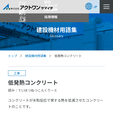
総合
カタログ
JP
拠点情報
採用情報
建設機材用語集
Glossary
トップ
建設機材用語集
低発熱コンクリート
工事
低発熱コンクリート
読み：ていはつねつこんくりーと
コンクリートが水和反応で発する熱を低減させたコンクリー
トのことです。