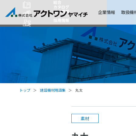
総合
カタログ
拠点情報
企業情報
取扱機
採用情報
トップ
建設機材用語集
丸太
素材