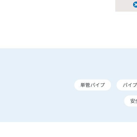
単管パイプ
パイ
安