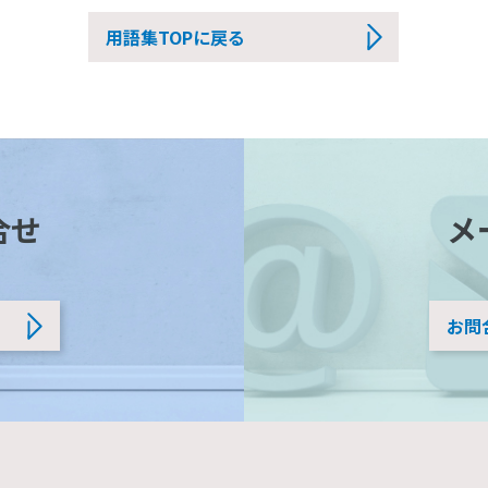
用語集TOPに戻る
合せ
メ
お問