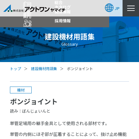
総合
カタログ
JP
拠点情報
採用情報
建設機材用語集
Glossary
トップ
建設機材用語集
ボンジョイント
機材
ボンジョイント
読み：ぼんじょいんと
単管足場用の継手金具として使用される部材です。
単管の内側にほぞ部が圧着することによって、抜け止め機能