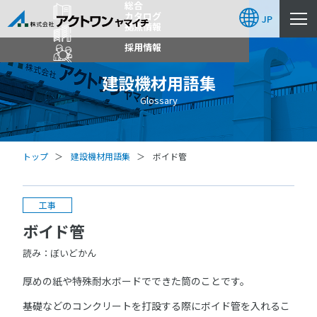
総合
カタログ
JP
拠点情報
採用情報
建設機材用語集
Glossary
トップ
建設機材用語集
ボイド管
工事
ボイド管
読み：ぼいどかん
厚めの紙や特殊耐水ボードでできた筒のことです。
基礎などのコンクリートを打設する際にボイド管を入れるこ