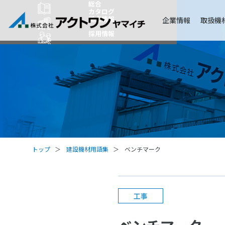
総合
カタログ
拠点情報
企業情報
取扱機
採用情報
トップ
建設機材用語集
ベンチマーク
工事