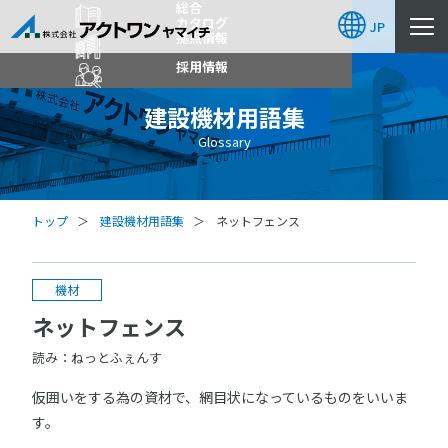
総合
カタログ
JP
拠点情報
採用情報
建設機材用語集
Glossary
トップ
建設機材用語集
ネットフェンス
機材
ネットフェンス
読み：ねっとふぇんす
仮囲いをする為の資材で、網目状になっているものをいいま
す。