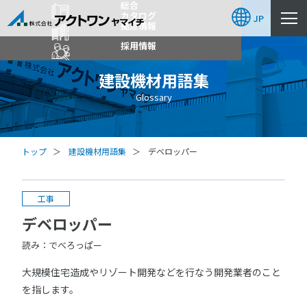
総合
カタログ
JP
拠点情報
採用情報
建設機材用語集
Glossary
トップ
建設機材用語集
デベロッパー
工事
デベロッパー
読み：でべろっぱー
大規模住宅造成やリゾート開発などを行なう開発業者のこと
を指します。