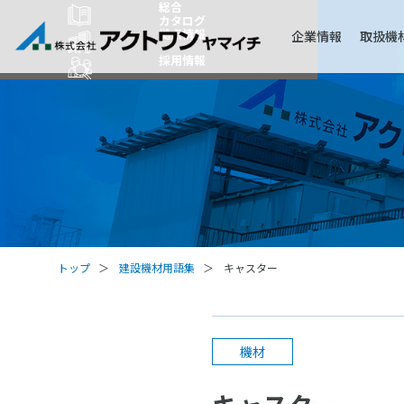
総合
カタログ
拠点情報
企業情報
取扱機
採用情報
トップ
建設機材用語集
キャスター
機材