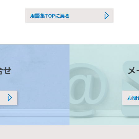
用語集TOPに戻る
合せ
メ
お問