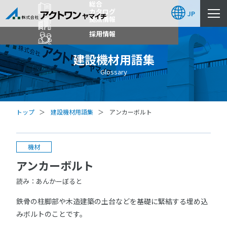
総合
カタログ
JP
拠点情報
採用情報
建設機材用語集
Glossary
トップ
建設機材用語集
アンカーボルト
機材
アンカーボルト
読み：あんかーぼると
鉄骨の柱脚部や木造建築の土台などを基礎に緊結する埋め込
みボルトのことです。