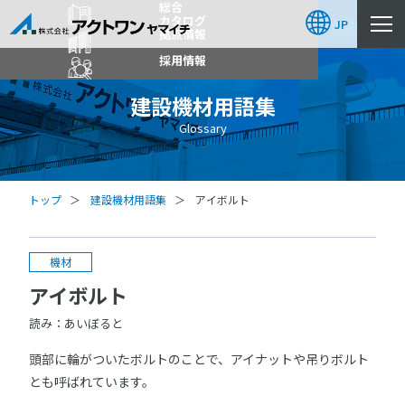
総合
カタログ
JP
拠点情報
採用情報
建設機材用語集
Glossary
トップ
建設機材用語集
アイボルト
機材
アイボルト
読み：あいぼると
頭部に輪がついたボルトのことで、アイナットや吊りボルト
とも呼ばれています。