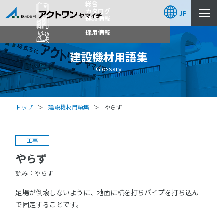
総合
カタログ
JP
拠点情報
採用情報
建設機材用語集
Glossary
トップ
建設機材用語集
やらず
工事
やらず
読み：やらず
足場が倒壊しないように、地面に杭を打ちパイプを打ち込ん
で固定することです。