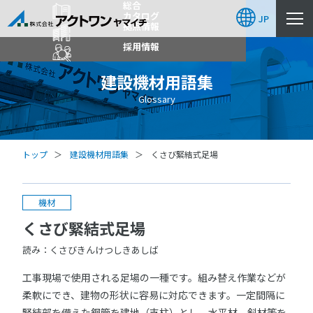
総合
カタログ
JP
拠点情報
採用情報
建設機材用語集
Glossary
トップ
建設機材用語集
くさび緊結式足場
機材
くさび緊結式足場
読み：くさびきんけつしきあしば
工事現場で使用される足場の一種です。組み替え作業などが
柔軟にでき、建物の形状に容易に対応できます。一定間隔に
緊結部を備えた鋼管を建地（支柱）とし、水平材、斜材等を