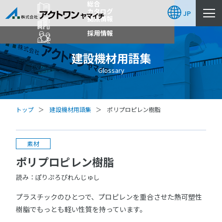
総合
カタログ
JP
拠点情報
採用情報
建設機材用語集
Glossary
トップ
建設機材用語集
ポリプロピレン樹脂
素材
ポリプロピレン樹脂
読み：ぽりぷろぴれんじゅし
プラスチックのひとつで、プロピレンを重合させた熱可塑性
樹脂でもっとも軽い性質を持っています。