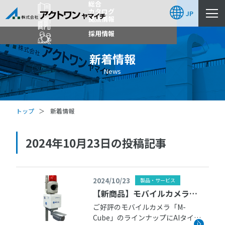
総合
カタログ
JP
拠点情報
採用情報
新着情報
News
トップ
新着情報
2024年10月23日の投稿記事
2024/10/23
製品・サービス
【新商品】モバイルカメラ
「M-Cube_AIタイプ」の取扱
ご好評のモバイルカメラ「M-
Cube」のラインナップにAIタイプ
いを始めました